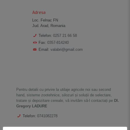
Adresa
Loc. Felnac FN
Jud. Arad, Romania
Telefon:
0257 21 66 58
Fax:
0357-814240
Email:
valabri@gmail.com
Pentru detalii cu privire la utilaje agricole noi sau second
hand, sisteme zootehnice, silozuri și soluții de selectare,
tratare și depozitare cereale, vă invităm să-l contactați pe
Dl.
Gregory LADURE
Telefon:
0741082278