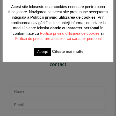
Informații complete cu privire la disponibilitatea și preturile
Acest site foloseste doar cookies necesare pentru buna
pieselor de schimb, consumabilelor și accesoriilor pentru
funcționare. Navigarea pe acest site presupune acceptarea
utilaje agricole puteți obține la
integrală a
Politicii privind utilizarea de cookies
. Prin
continuarea navigării în site, sunteți informați cu privire la
Telefon:
0741082279
modul în care folosim
datele cu caracter personal
în
Email:
valabri@gmail.com
conformitate cu
Politica privind utilizarea de cookies
și
Politica de prelucrare a datelor cu caracter personal
Citeste mai multe
Accept
Contactati-ne folosind formularul de
contact