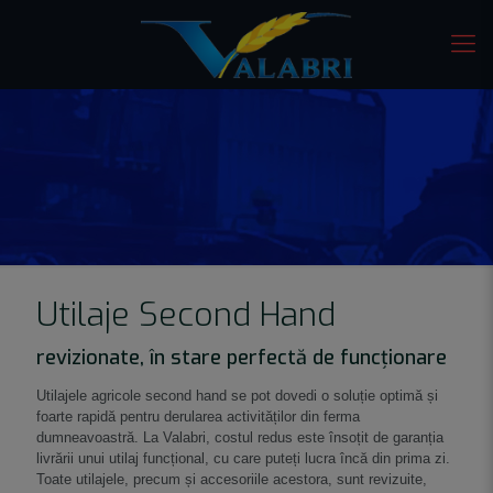
Utilaje Second Hand
revizionate, în stare perfectă de funcționare
Utilajele agricole second hand se pot dovedi o soluție optimă și
foarte rapidă pentru derularea activităților din ferma
dumneavoastră. La Valabri, costul redus este însoțit de garanția
livrării unui utilaj funcțional, cu care puteți lucra încă din prima zi.
Toate utilajele, precum și accesoriile acestora, sunt revizuite,