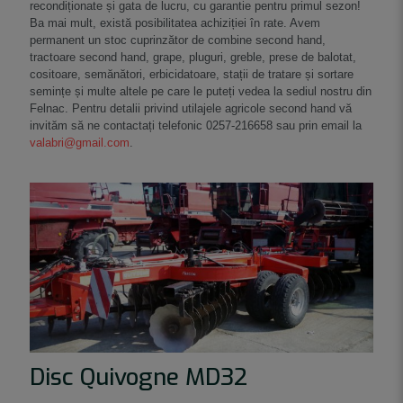
recondiționate și gata de lucru, cu garantie pentru primul sezon!
Ba mai mult, există posibilitatea achiziției în rate. Avem
permanent un stoc cuprinzător de combine second hand,
tractoare second hand, grape, pluguri, greble, prese de balotat,
cositoare, semănători, erbicidatoare, stații de tratare și sortare
semințe și multe altele pe care le puteți vedea la sediul nostru din
Felnac. Pentru detalii privind utilajele agricole second hand vă
invităm să ne contactați telefonic
0257-216658
sau prin email la
valabri@gmail.com
.
Disc Quivogne MD32