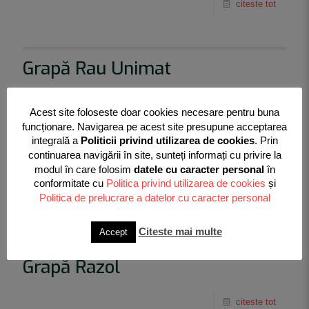
citeste tot
Grapă Rau Unimat
citeste tot
Acest site foloseste doar cookies necesare pentru buna
funcționare. Navigarea pe acest site presupune acceptarea
integrală a
Politicii privind utilizarea de cookies
. Prin
continuarea navigării în site, sunteți informați cu privire la
Grapă Razol
modul în care folosim
datele cu caracter personal
în
conformitate cu
Politica privind utilizarea de cookies
și
Politica de prelucrare a datelor cu caracter personal
citeste tot
Citeste mai multe
Accept
Grapă Razol
citeste tot