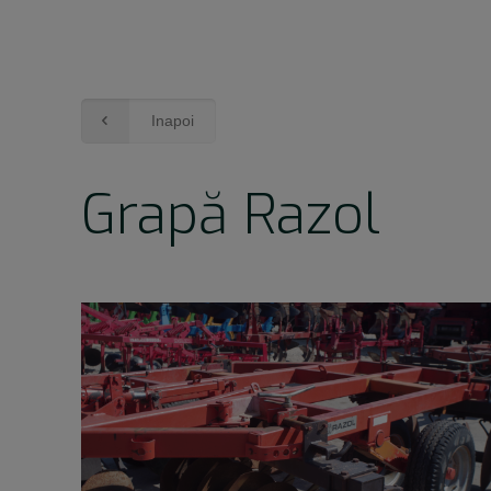
Inapoi
Grapă Razol