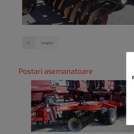
Inapoi
Postari asemanatoare
p