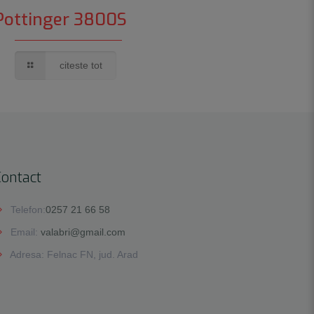
Pottinger 3800S
citeste tot
Contact
Telefon:
0257 21 66 58
Email:
valabri@gmail.com
Adresa: Felnac FN, jud. Arad