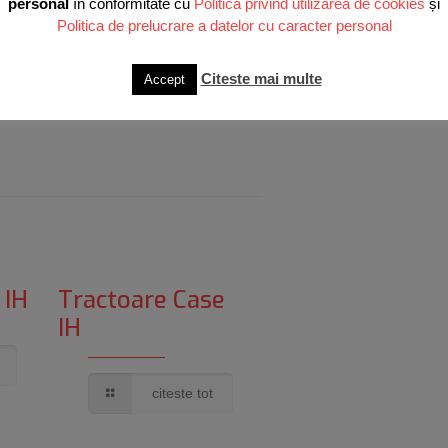
personal
în conformitate cu
Politica privind utilizarea de cookies
și
Politica de prelucrare a datelor cu caracter personal
Citeste mai multe
Accept
 IH
Tractoare Case
IH
citeste tot