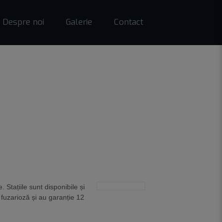
Despre noi
Galerie
Contact
 Stațiile sunt disponibile și
fuzarioză și au garanție 12