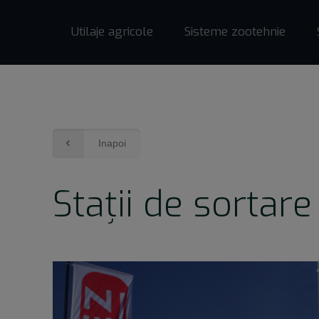
Utilaje agricole
Sisteme zootehnie
Inapoi
Stații de sortar