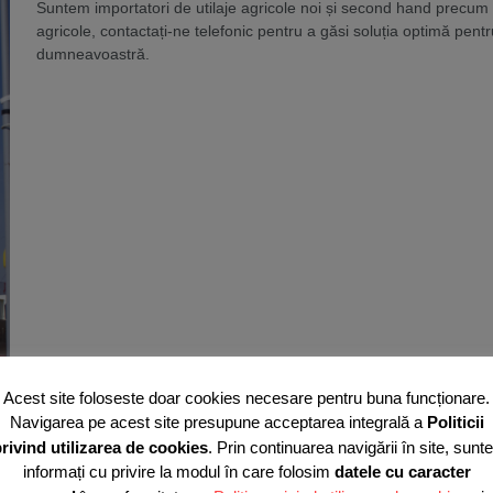
Suntem importatori de utilaje agricole noi și second hand precum ș
agricole, contactați-ne telefonic pentru a găsi soluția optimă pent
dumneavoastră.
Acest site foloseste doar cookies necesare pentru buna funcționare.
Navigarea pe acest site presupune acceptarea integrală a
Politicii
rivind utilizarea de cookies
. Prin continuarea navigării în site, sunte
informați cu privire la modul în care folosim
datele cu caracter