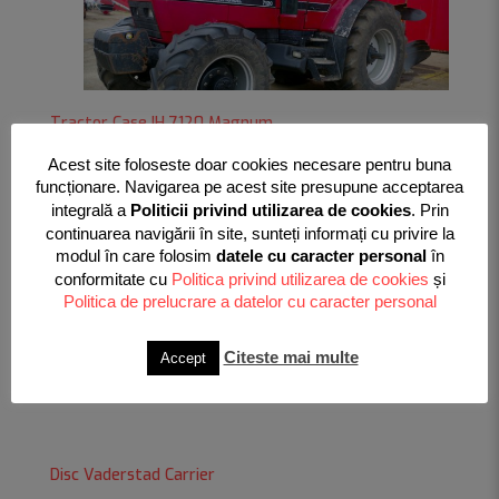
Tractor Case IH 7120 Magnum
Acest site foloseste doar cookies necesare pentru buna
funcționare. Navigarea pe acest site presupune acceptarea
citeste tot
integrală a
Politicii privind utilizarea de cookies
. Prin
continuarea navigării în site, sunteți informați cu privire la
modul în care folosim
datele cu caracter personal
în
conformitate cu
Politica privind utilizarea de cookies
și
Disc Quivogne MD32
Politica de prelucrare a datelor cu caracter personal
Citeste mai multe
Accept
citeste tot
Disc Vaderstad Carrier