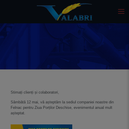
Stimați clienți și colaboratori,
Sâmbătă 12 mai, vă așteptăm la sediul companiei noastre din
Felnac pentru Ziua Porților Deschise, evenimentul anual mult
așteptat.